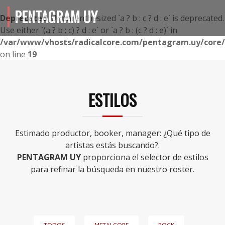
PENTAGRAM UY
Deprecated
: Unparenthesized `a ? b : c ? d : e` is deprecated.
Use either `(a ? b : c) ? d : e` or `a ? b : (c ? d : e)` in
/var/www/vhosts/radicalcore.com/pentagram.uy/core/i
on line
19
ESTILOS
Estimado productor, booker, manager: ¿Qué tipo de
artistas estás buscando?.
PENTAGRAM UY
proporciona el selector de estilos
para refinar la búsqueda en nuestro roster.