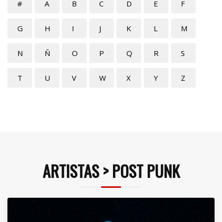
#
A
B
C
D
E
F
G
H
I
J
K
L
M
N
Ñ
O
P
Q
R
S
T
U
V
W
X
Y
Z
ARTISTAS > POST PUNK