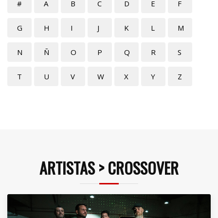
#
A
B
C
D
E
F
G
H
I
J
K
L
M
N
Ñ
O
P
Q
R
S
T
U
V
W
X
Y
Z
ARTISTAS > CROSSOVER