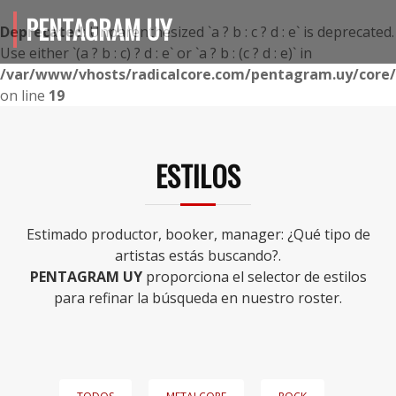
PENTAGRAM UY
Deprecated
: Unparenthesized `a ? b : c ? d : e` is deprecated.
Use either `(a ? b : c) ? d : e` or `a ? b : (c ? d : e)` in
/var/www/vhosts/radicalcore.com/pentagram.uy/core/i
on line
19
ESTILOS
Estimado productor, booker, manager: ¿Qué tipo de
artistas estás buscando?.
PENTAGRAM UY
proporciona el selector de estilos
para refinar la búsqueda en nuestro roster.