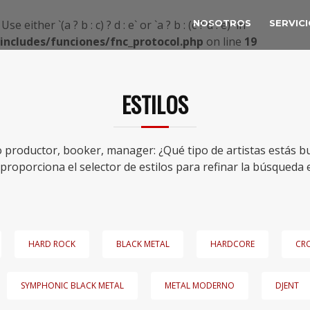
 either `(a ? b : c) ? d : e` or `a ? b : (c ? d : e)` in
NOSOTROS
SERVIC
ncludes/funciones/fnc_protocol.php
on line
19
ESTILOS
 productor, booker, manager: ¿Qué tipo de artistas estás b
proporciona el selector de estilos para refinar la búsqueda 
HARD ROCK
BLACK METAL
HARDCORE
CR
SYMPHONIC BLACK METAL
METAL MODERNO
DJENT