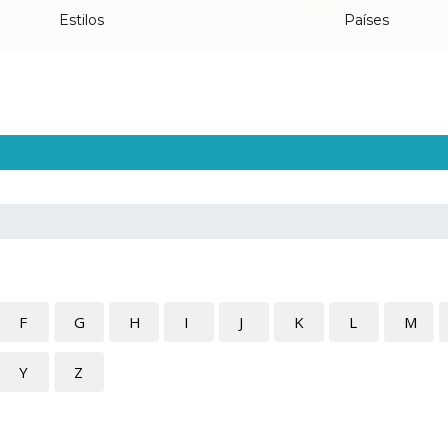
Estilos
Países
F
G
H
I
J
K
L
M
Y
Z