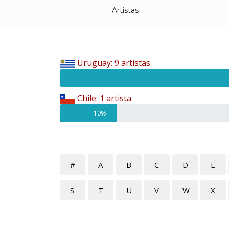
Artistas
Uruguay: 9 artistas
Chile: 1 artista
10%
#
A
B
C
D
E
S
T
U
V
W
X