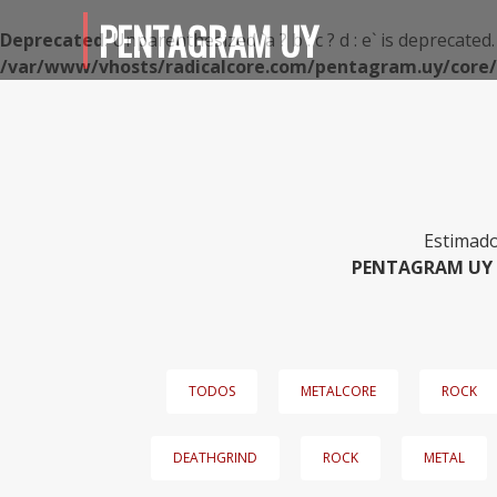
PENTAGRAM UY
Deprecated
: Unparenthesized `a ? b : c ? d : e` is deprecated. Use
/var/www/vhosts/radicalcore.com/pentagram.uy/core/i
Estimado
PENTAGRAM UY
TODOS
METALCORE
ROCK
DEATHGRIND
ROCK
METAL