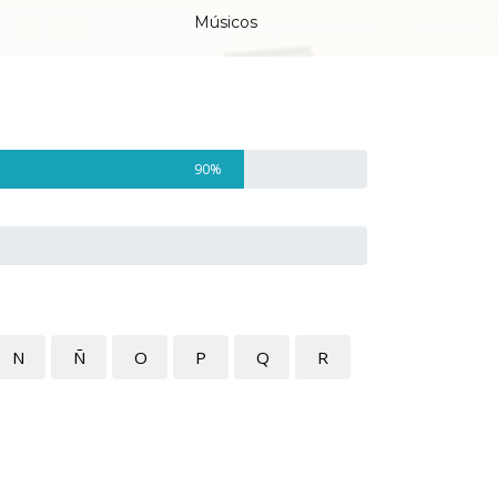
Músicos
90%
N
Ñ
O
P
Q
R