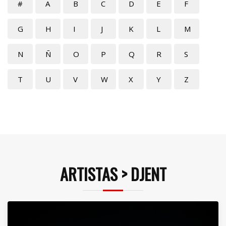
#
A
B
C
D
E
F
G
H
I
J
K
L
M
N
Ñ
O
P
Q
R
S
T
U
V
W
X
Y
Z
ARTISTAS > DJENT