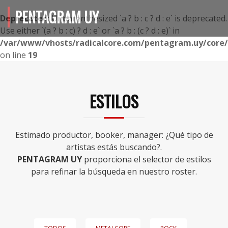
PENTAGRAM UY
Deprecated
: Unparenthesized `a ? b : c ? d : e` is deprecated.
Use either `(a ? b : c) ? d : e` or `a ? b : (c ? d : e)` in
/var/www/vhosts/radicalcore.com/pentagram.uy/core/i
on line
19
ESTILOS
Estimado productor, booker, manager: ¿Qué tipo de
artistas estás buscando?.
PENTAGRAM UY
proporciona el selector de estilos
para refinar la búsqueda en nuestro roster.