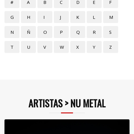
#
A
B
C
D
E
F
G
H
I
J
K
L
M
N
Ñ
O
P
Q
R
S
T
U
V
W
X
Y
Z
ARTISTAS > NU METAL