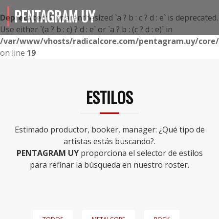
PENTAGRAM UY
Deprecated
: Unparenthesized `a ? b : c ? d : e` is deprecated.
Use either `(a ? b : c) ? d : e` or `a ? b : (c ? d : e)` in
/var/www/vhosts/radicalcore.com/pentagram.uy/core/i
on line
19
ESTILOS
Estimado productor, booker, manager: ¿Qué tipo de
artistas estás buscando?.
PENTAGRAM UY
proporciona el selector de estilos
para refinar la búsqueda en nuestro roster.