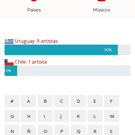
Países
Músicos
Uruguay: 9 artistas
90%
Chile: 1 artista
10%
#
A
B
C
D
E
F
G
H
I
J
K
L
M
N
Ñ
O
P
Q
R
S