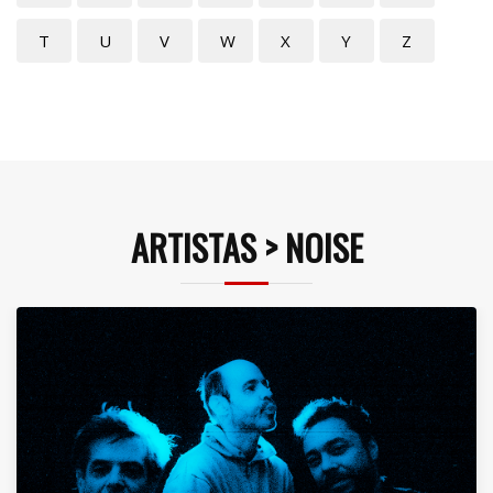
T
U
V
W
X
Y
Z
ARTISTAS > NOISE