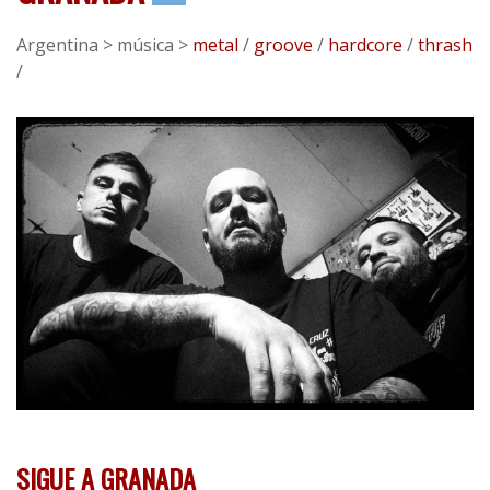
Argentina > música >
metal
/
groove
/
hardcore
/
thrash
/
SIGUE A GRANADA