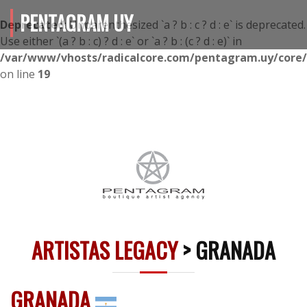
PENTAGRAM UY
Deprecated
: Unparenthesized `a ? b : c ? d : e` is deprecated.
Use either `(a ? b : c) ? d : e` or `a ? b : (c ? d : e)` in
/var/www/vhosts/radicalcore.com/pentagram.uy/core/i
on line
19
ARTISTAS LEGACY
> GRANADA
GRANADA