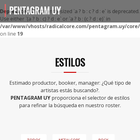
PENTAGRAM UY
Deprecated
: Unparenthesized `a ? b : c ? d : e` is deprecated.
Use either `(a ? b : c) ? d : e` or `a ? b : (c ? d : e)` in
/var/www/vhosts/radicalcore.com/pentagram.uy/core/i
on line
19
ESTILOS
Estimado productor, booker, manager: ¿Qué tipo de
artistas estás buscando?.
PENTAGRAM UY
proporciona el selector de estilos
para refinar la búsqueda en nuestro roster.