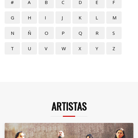
#
A
B
C
D
E
F
G
H
I
J
K
L
M
N
Ñ
O
P
Q
R
S
T
U
V
W
X
Y
Z
ARTISTAS